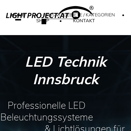
HOME
•
EINSATZGEBIETE / KATEGORIEN
•
SHOP
•
KONTAKT
LED Technik
Innsbruck
Professionelle LED
Beleuchtungssysteme
& Lichtlösungen für