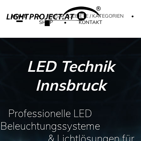
HOME
•
EINSATZGEBIETE / KATEGORIEN
•
SHOP
•
KONTAKT
LED Technik
Innsbruck
Professionelle LED
Beleuchtungssysteme
& Lichtlösungen für