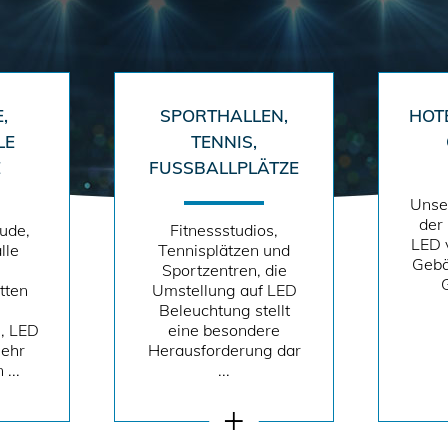
,
SPORTHALLEN,
HOT
LE
TENNIS,
E
FUSSBALLPLÄTZE
Unse
der
ude,
Fitnessstudios,
LED 
lle
Tennisplätzen und
Gebä
Sportzentren, die
tten
Umstellung auf LED
Beleuchtung stellt
, LED
eine besondere
mehr
Herausforderung dar
...
...